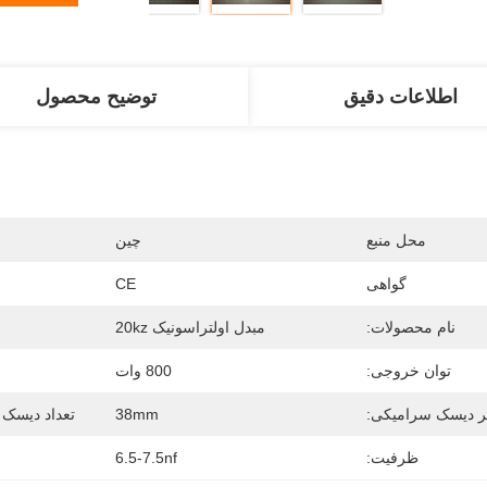
اطلاعات دقیق
توضیح محصول
محل منبع
چين
گواهی
CE
نام محصولات:
مبدل اولتراسونیک 20kz
توان خروجی:
800 وات
 دیسک سرامیکی:
38mm
تعداد دیسک 
ظرفیت:
6.5-7.5nf