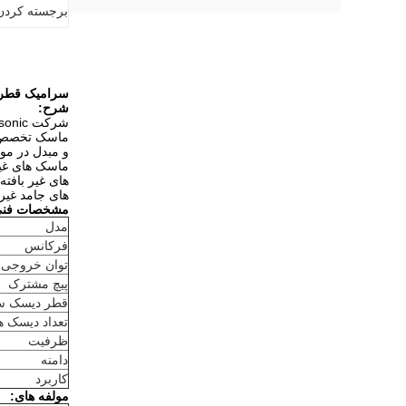
برجسته کردن
سرامیک قطر 38 میلی متر قطر جوشکاری اولتراسوند 20 کیلو هرتز برای ساخت پارچه
شرح:
ماسک تخصص دا
و مبدل در مو
ماسک های غیر
های غیر بافت
های جامد غیر 
مشخصات فنی
مدل
فرکانس
توان خروجی
پیچ مشترک
قطر دیسک س
تعداد دیسک 
ظرفیت
دامنه
کاربرد
مولفه های: