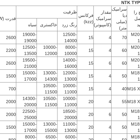
NTK
TYP
سرامیک
ظرفیت
 را
مقدار
دیا
فرکانس
ل
سرامیک
قدرت (W)
(میلی
(kzz)
د
(کامپیوتر)
رنگ زرد
خاکستری
سیاه
متر)
19000-
12500-
M20
2600
15
4
70
19000
14000
1
12500-
10000-
8000-
M20
2200
15
4
60
13500
12000
10000
1
19500-
14000-
M20
2600
15
6
60
21000
16000
1
15000-
13000-
12000-
M18
1500
15
4
50
17000
14300
13000
1
10500-
10000-
700
15
4
40
M16 X
11500
11000
14300-
10500-
10000-
2000
20
4
55
M18 X
20000
11500
11000
22500-
18500-
M18
2000
20
6
50
25000
20000
1
15000-
13000-
11000-
M18
1500
20
4
50
17000
15000
13000
1
8000-
6500-
6000-
M18