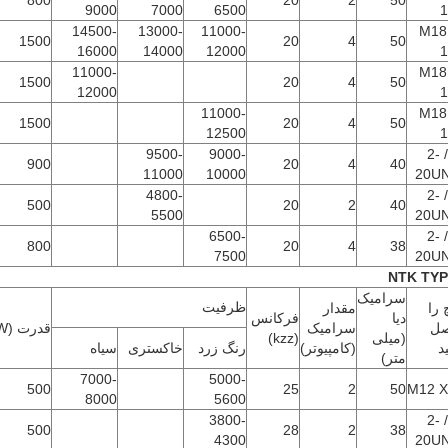
800
20
2
50
9000
7000
6500
1
14500-
13000-
11000-
M18
1500
20
4
50
16000
14000
12000
1
11000-
M18
1500
20
4
50
12000
1
11000-
M18
1500
20
4
50
12500
1
9500-
9000-
1 / 2-
900
20
4
40
11000
10000
20U
4800-
1 / 2-
500
20
2
40
5500
20U
6500-
1 / 2-
800
20
4
38
7500
20U
NTK
TYP
سرامیک
ظرفیت
 را
مقدار
دیا
فرکانس
ل
سرامیک
قدرت (W)
(میلی
(kzz)
د
(کامپیوتر)
رنگ زرد
خاکستری
سیاه
متر)
7000-
5000-
500
25
2
50
M12 X
8000
5600
3800-
1 / 2-
500
28
2
38
4300
20U