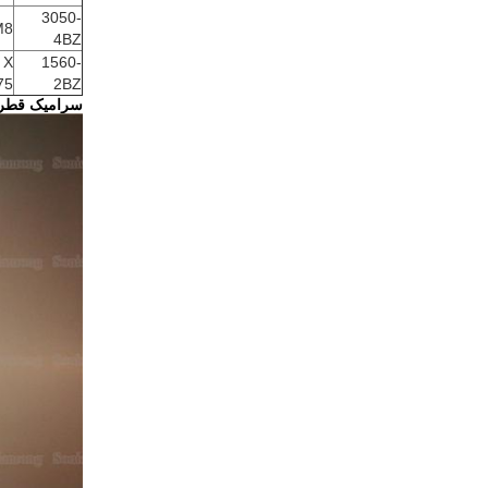
3050-
M8
4BZ
 X
1560-
75
2BZ
سرامیک قطر 38 میلی متر قطر جوشکاری اولتراسوند 20 کیلو هرتز برای ساخت پارچه