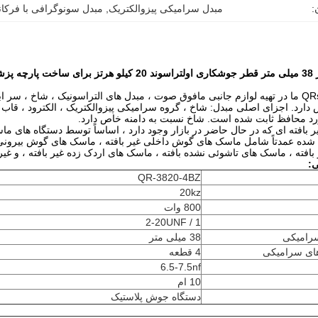
:
مبدل سرامیکی پیزوالکتریک
, 
مبدل سونوگرافی با فرکان
 پزشکی
شرکت QRsonic ما در تهیه لوازم جانبی مافوق صوت ، مبدل های التراسونیک ، شاخ ،
رد. اجزای اصلی مبدل: شاخ ، گروه سرامیکی پیزوالکتریک ، الکترود ، قاب پش
رد محافظ ثابت شده است.
شاخ نسبت به دامنه خاص دارد.
 بافته ای که در حال حاضر در بازار وجود دارد ، اساساً توسط دستگاه های ما
ه شده عمدتاً شامل ماسک های گوش داخلی غیر بافته ، ماسک های گوش بیرونی 
بافته ، ماسک های تاشوئی نشده بافته ، ماسک های اردک زده غیر بافته ، و غیر
:
QR-3820-4BZ
20kz
800 وات
1 / 2-20UNF
رامیکی
38 میلی متر
های سرامیکی
4 قطعه
6.5-7.5nf
10 ام
دستگاه جوش پلاستیک