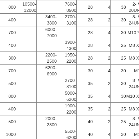
10500-
7600-
1 / 2-
800
28
4
38
12000
8500
20U
3400-
2700-
3 / 8-
400
28
2
30
3800
3100
24U
6000-
700
28
4
30
M10 *
7000
3900-
400
28
4
25
M8 X
4300
2200-
1950-
300
28
2
25
M8 X
2500
2200
6200-
700
30
4
30
M
6900
2700-
3 / 8-
500
35
2
30
3100
24U
5000-
800
35
4
30
M10 X
6200
1900-
400
35
2
25
M8 X
2200
2000-
3 / 8-
500
40
2
25
2300
24U
5500-
1000
40
4
30
M
6200