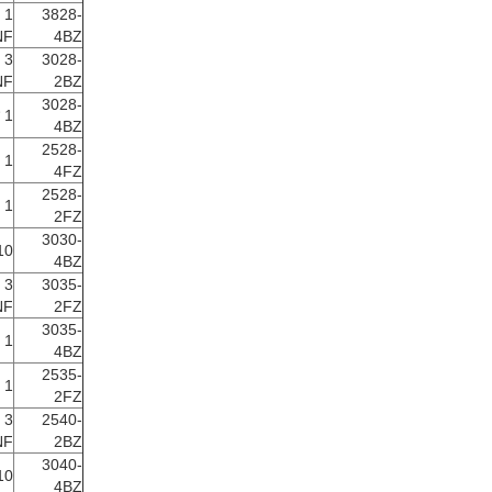
3828-
NF
4BZ
3028-
NF
2BZ
3028-
 1
4BZ
2528-
 1
4FZ
2528-
 1
2FZ
3030-
10
4BZ
3035-
NF
2FZ
3035-
 1
4BZ
2535-
 1
2FZ
2540-
NF
2BZ
3040-
10
4BZ