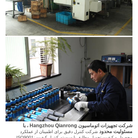
نقشه
سایت
سیاست
حفظ
حریم
خصوصی
شرکت تجهیزات اتوماسیون Hangzhou Qianrong ، با
مسئولیت محدود
شرکت کنترل دقیق برای اطمینان از عملکرد
محصول و کیفیت تحویل مطابق با سیستم کنترل کیفیت ISO9001: