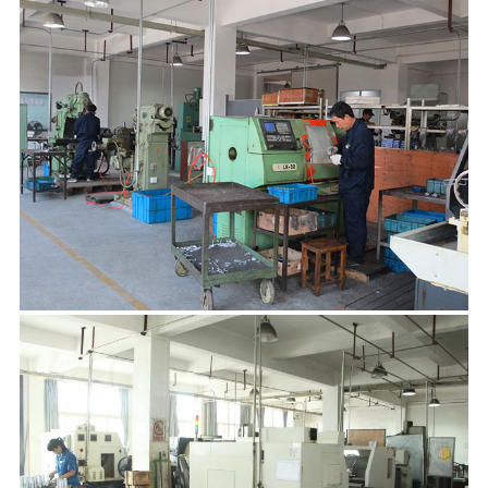
کنترل
کیفیت
با
ما
تماس
بگیرید
اخبار
موارد
درخواست
قیمت