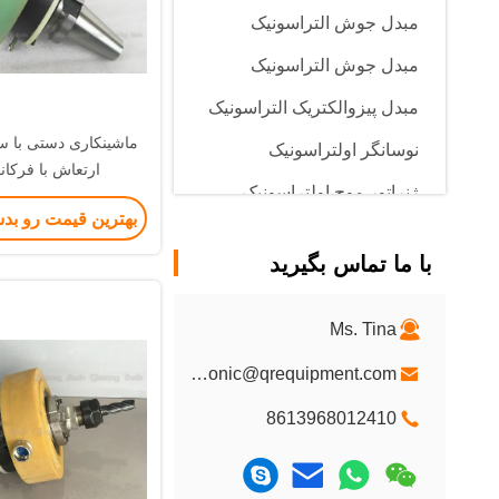
مبدل جوش التراسونیک
مبدل جوش التراسونیک
مبدل پیزوالکتریک التراسونیک
ماشینکاری دستی با س
نوسانگر اولتراسونیک
ارتعاش با فرکان
ژنراتور موج اولتراسونیک
بهترین قیمت رو بد
دستگاه جوش سیم مهارکننده
اولتراسونیک
با ما تماس بگیرید
دستگاه جوش فلزی التراسونیک
Ms. Tina
qrultrasonic@qrequipment.com
8613968012410