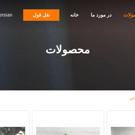
ولات
در مورد ما
خانه
نقل قول
ersian
محصولات
ین