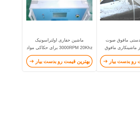
دستی مافوق صوت
ماشین حفاری اولتراسونیک
ز ماشینکاری مافوق
3000RPM 20Khz برای حکاکی مواد
ی پردازش فلز
سختی
 رو بدست بیار
بهترین قیمت رو بدست بیار