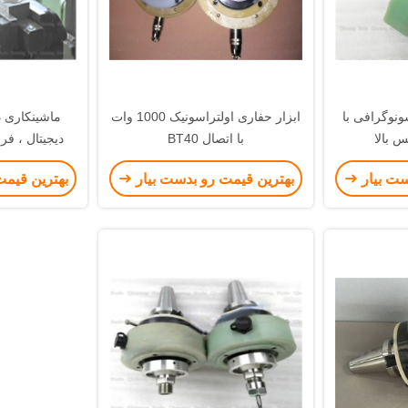
ونوگرافی با
ابزار حفاری اولتراسونیک 1000 وات
ماشینکاری 
س بالا
با اتصال BT40
دیجیتال ، فر
صوت برا
ست بیار
بهترین قیمت رو بدست بیار
بهترین قیمت