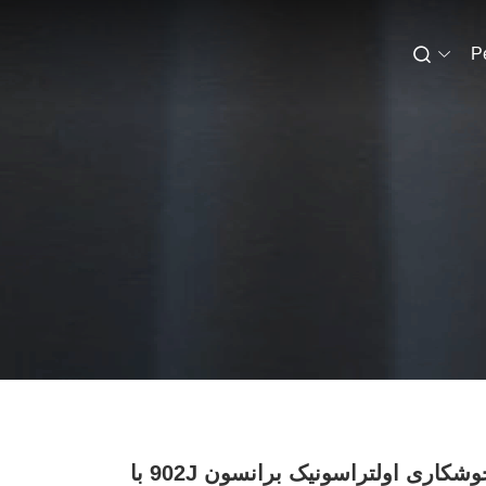
P
مبدل جوشکاری اولتراسونیک برانسون 902J با