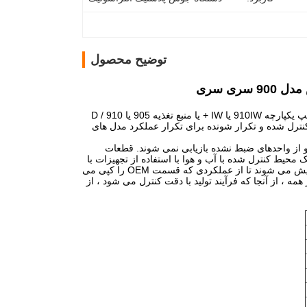
توضیح محصول
مبدل تعویض برای مدل Branson 902J (101-135-047) ، جهت استفاده با جوشکارهای بنچمپ یکپارچه 910IW یا IW + یا منبع تغذیه 905 یا 910 D /
نترل شده و تکرار شونده برای تکرار عملکرد مدل های
قطعات
 محیط کنترل شده با آب و هوا با استفاده از تجهیزات با
دقت کالیبره شده ، مونتاژ و آزمایش می شوند ، سپس به طور صحیح پیر شده و دوباره آزمایش می شوند تا از عملکردی که قسمت OEM را کپی می
همه ، از آنجا که فرآیند تولید با دقت کنترل می شود ، از