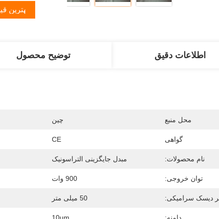
بهترین قی
اطلاعات دقیق
توضیح محصول
محل منبع
چين
گواهی
CE
نام محصولات:
مبدل جایگزینی التراسونیک
توان خروجی:
900 وات
 دیسک سرامیکی:
50 میلی متر
دامنه:
10um