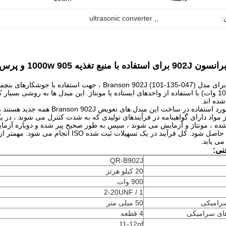
:
,
, 
ultrasonic converter
تغذیه 905 1000w و پرس مدل 900 سری سری
این مبدل ها به روشی بسیار ک
ساخت این مبدل های تعویض Branson 902J همه جدید هستند و از واحدهای ضبط نشده بازیابی نمی شوند.
مواد دارای گواهینامه در فرآیندهای تولیدی که به شدت کنترل می شوند ، در یک
ن حاصل شود.
کل فرآیند در یک تسهیلات ثبت شده ISO انجام می شود.
مهمتر از 
می یابد.
ی:
QR-B902J
20 کیلو هرتز
900 وات
1 / 2-20UNF
رامیکی
50 میلی متر
های سرامیکی
4 قطعه
11-12nf