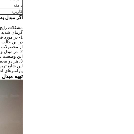
دامنه
کاربرد
اگر مبدل به 
مشکلات رایج د
گرمای شدید ،
1- در مورد قدرت درایو مشتری یا قالب و مونتاژ مشکلی وجود دارد.
در این حالت ،
از محصولات ش
2- در مبدل و شاخ مشکلی وجود دارد.
این وضعیت نی
3. هر دو محصول مشکلی ندارند ، اما مطابقت ندارند.
این شایع تری
پارامترهای ا
تهیه مبدل برانسون 902J برای استفاده با منبع 