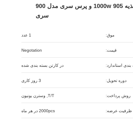
منبع تغذیه 905 1000w و پرس سری مدل 900
سری
موق:
1 عدد
قیمت:
Negotation
بندی استاندارد:
در کارتن بسته بندی شده
دوره تحویل:
3 روز کاری
روش پرداخت:
T/T, وسترن یونیون
ظرفیت عرضه:
2000pcs در هر ماه