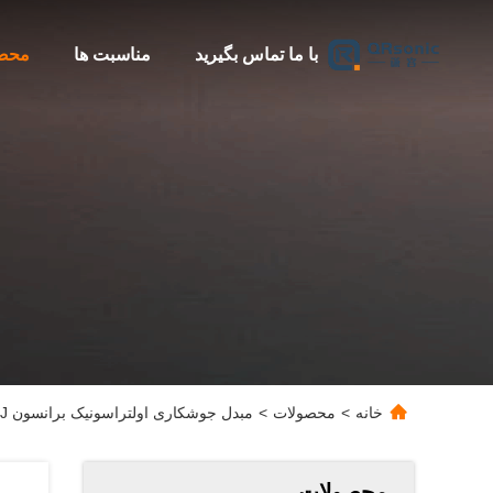
با ما تماس بگیرید
مناسبت ها
محص
خانه
>
محصولات
>
مبدل جوشکاری اولتراسونیک برانسون 902J با منبع تغذیه 905 1000w و پرس سری مدل 900 سری
محصولات