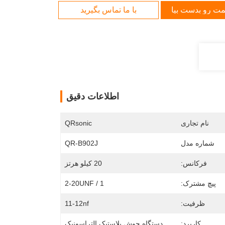
مت رو بدست بیار
با ما تماس بگیرید
اطلاعات دقیق
نام تجاری
QRsonic
شماره مدل
QR-B902J
فرکانس:
20 کیلو هرتز
پیچ مشترک:
1 / 2-20UNF
ظرفیت:
11-12nf
کاربرد:
دستگاه جوش پلاستیک التراسونیک