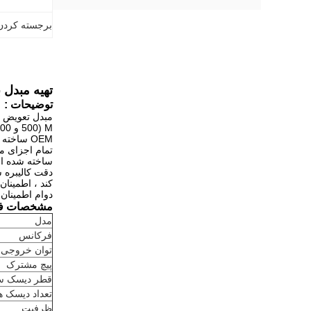
برجسته کردن
تهیه مبدل برانسون 902J برای استفاده با منبع 
توضیحات
:
M (500 و 1000 وات) با استفاده از واحدهای ایستاده یا مونتاژ.
OEM ساخته شده اند.
تمام اجزای مورد استفاده در 
ساخته شده از 
کند ، اطمینا
دوام اطمینان 
مشخصات فن
مدل
فرکانس
توان خروجی
پیچ مشترک
قطر دیسک س
تعداد دیسک 
ظرفیت