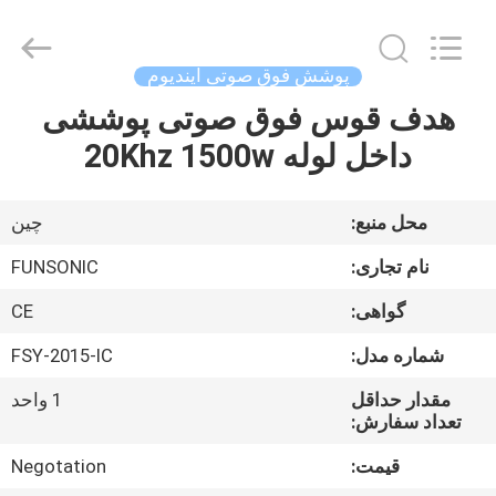
Hangzhou
Qianrong
Automation
Equipment
Co.,Ltd.
پوشش فوق صوتی ایندیوم
All
Rights
Reserved.
هدف قوس فوق صوتی پوششی
خانه
داخل لوله 20Khz 1500w
محصولات
محل منبع:
چین
درباره
نام تجاری:
FUNSONIC
ما
گواهی:
CE
شماره مدل:
FSY-2015-IC
بازدید
از
مقدار حداقل
1 واحد
تعداد سفارش:
کارخانه
قیمت:
Negotation