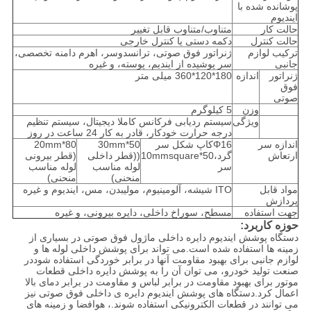
پوشانده شده با
ایندیوم
حالت کار
متناوب/متناوب قابل تغییر
حالت کنترل
دکمه دستی یا کنترل خارجی
ترکیب لوازم
ژنراتور فوق صوتی، ترانسدوسر، اهرم دامنه تخصصی،
جانبی
سر پوشیده از ایندیم، پوسته، و غیره
ژنراتور
اندازه
180*120*360 میلی متر
فوق
صوتی
وزن
5 کیلوگرم
ویژگی
سیستم ردیابی فرکانس کاملا دیجیتال، سیستم تنظیم
درجه حرارت خودکار، قادر به کار 24 ساعت در روز
اندازه سر
Φ16کاپ شکل سر
50*30mm
80*20mm
ارتعاش
گرد،50*10mmsquare
((قطر داخلی
(قطر بیرونی
سر
لوله مناسب
لوله مناسب
منحنی)
منحنی)
مواد قابل
ITO شیشه، آلومینیوم، مولیبدن، مس، ایندیوم و غیره
پردازش
جهت استفاده
مسطح، سوراخ داخلی، دایره بیرونی، و غیره
حوزه کاربرد:
دستگاه پوشش ایندیوم دایره داخلی ماژول فوق صوتی در بسیاری از
زمینه ها استفاده شده است.می تواند برای پوشش داخلی لوله ها و
لوازم جانبی برای بهبود مقاومت آنها در برابر خوردگی استفاده شوددر
صنعت تولید خودرو، می توان آن را به پوشش دایره داخلی قطعات
موتور برای بهبود مقاومت در برابر لباس و مقاومت در برابر دمای بالا
اعمال کرد.دستگاه های پوشش ایندیوم دایره ی داخلی فوق صوتی نیز
می توانند در قطعات الکترونیکی استفاده شوند.، هوافضا و زمینه های