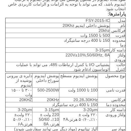
ایندیوم باشد، که می تواند با توجه به الزامات و الزامات کاربردی خاص
انتخاب شود
پارامترها:
مدل
FSY-2015-IC
نام
پوشش داخلی ایندیم 20Khz
فرکانس
20khz
قدرت
500 تا 1500 وات
محدوده
150 تا 400 درجه سانتیگراد
دما
دامنه کار
3-15μm
ولتاژ
220V±10%,50/60Hz, 8A
ورودی
حالت
پشتیبانی I/O یا کنترل ارتباطات 485، می تواند با عملیات
کنترل
اتوماسیون ادغام شود
نوع محصول
پوشش ایندیوم مسطح
پوشش ایندیوم
دایره ی بیرونی
سوراخ داخلی
پوشیده از
ایندیوم
قدرت نامی
100 تا 1000 ولت
500-2500W
۳۰۰ تا ۱۵۰۰
وات
فرکانس
20,28،30KHz
20KHz
20KHZ
محدوده دما
150 تا 400 درجه سانتیگراد
دامنه کار
3-20μm
3-15μm
3-20μm
ولتاژ ورودی
۲۲۰ ولت ±
220 ولت ±
۲۲۰ ولت±
۱۰٪،۵۰/۶۰ هرتز،۴A
10٪، 50/60
۱۰٪،۵۰/۶۰
هرتز، 8A
هرتز،۶A
مواد سر
آلیاژ تیتانیوم (مواد دیگر می توانند سفارشی شوند)