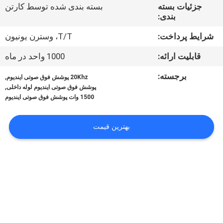
کنترل
جزئیات بسته
بسته بندی شده توسط کارتن
بندی:
کیفیت
شرایط پرداخت:
T/T، وسترن یونیون
با
قابلیت ارائه:
1000 واحد در ماه
ما
برجسته:
,
20Khz پوشش فوق صوتی ایندیوم
,
تماس
پوشش فوق صوتی ایندیوم لوله داخلی
1500 وات پوشش فوق صوتی ایندیوم
بگیرید
بهترین قیمت
اخبار
موارد
درخواست
قیمت