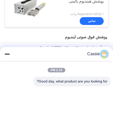
پوشش هیندیوم بالینی
Negotation MOQ:1 واحد
تماس
پوشش فوق صوتی ایندیوم
فن آوری ارتعاش فرکانس بالا 20Khz التراسونک بر روی صفحه مس
Indium Coating
Cassie
30Khz دستگاه جوشکاری هدف صاف با ماژول فوق صوتی تکنولوژی
پوشش ایندیوم
2:18 PM
تکنولوژی سیم فوق رسانای پوشانده شده با هیندیوم
Good day, what product are you looking for?
دسته بندی های محبوب
همه
دستگاه پوشش اسپری 
جوش فلزی 
فوق صوتی
التراسونیک