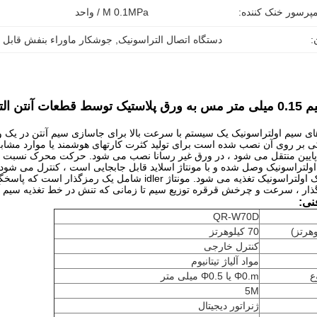
پرسور خنک کننده:
M 0.1MPa / واحد
:
دستگاه اتصال التراسونیک
, 
جوشکار ماوراء بنفش قابل
فرکانس 70 کیلوهرتز
های سیم اولتراسونیک یک سیستم با سرعت بالا برای جاسازی سیم آنتن در یک و
کی بر روی آن نصب شده است برای تولید کثرت کارتهای هوشمند یا موارد مشابه
 پایین منتقل می شود ، در ورق غیر رسانا نصب می شود.
حرکت محرک نسبت به ب
ولتراسونیک وصل شده و با مونتاژ اسلاید قابل جابجایی است ، کنترل می شود.
ک اولتراسونیک تغذیه می شود.
مونتاژ idler شامل یک رمزگذار است که پاسخگوی افزایش تنش در خط تغذیه سیم آنتن است.
ر ، سرعت و چرخش قرقره توزیع سیم تا زمانی که تنش در خط تغذیه سیم آنت
ی:
QR-W70D
هرتز)
70 کیلوهرتز
کنترل خارجی
مواد آلیاژ تیتانیوم
ع
Φ0.m یا Φ0.5 میلی متر
5M
ژنراتور دیجیتال