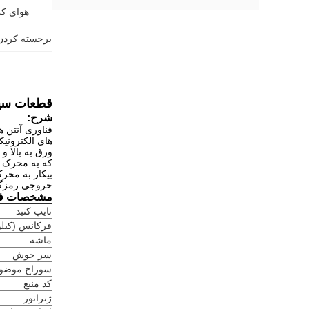
هوای کم
برجسته کردن
قطعات سیم 0.15 میلی متر مس به ورق پلاستیک توسط قطعات آنتن التراسونیک 
شرح:
فناوری آنتن 
های الکترونی
ورق به بالا و
که به محرک ا
بیکار به محر
خروجی رمزگذا
مشخصات فن
تایپ کنید
فرکانس (کیلو
ماشه
سر جوش
سوراخ موضو
کد منبع
ژنراتور