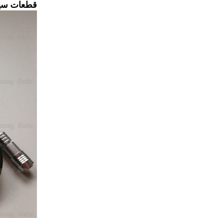
قطعات سیم 0.15 میلی متر مس به ورق پلاستیک توسط قطعات آنتن التراسونیک 