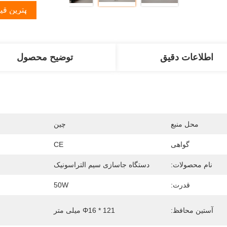
بهترین قی
اطلاعات دقیق
توضیح محصول
محل منبع
چين
گواهی
CE
نام محصولات:
دستگاه جاسازی سیم التراسونیک
قدرت:
50W
آستین محافظ:
Φ16 * 121 میلی متر