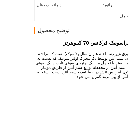
ژنراتور:
ژنراتور دیجیتال
 حمل
توضیح محصول
رق غیر رسانا (به عنوان مثال پلاستیک) است که تراشه
.
سیم آنتن توسط یک محرک اولتراسونیک که نسبت به
ستر با تعامل بین یک آهنربای صوتی ثابت و یک صوتی
سیم آنتن از محفظه توزیع سیم آنتن از طریق مونتاژ
بسته به
ن از بین برود کنترل می شود.