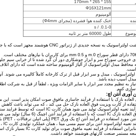
155 * 265 * 170mm
Φ16X121mm
آلومینیوم
ده
خنک کننده هوا فشرده (مجرای Φ4mm)
0.1-0. / s
وضوع
طول 60000 متر بر ثانیه
1. سیستم کاشت اولتراسونیک به نسخه جدیدی از
ته محافظ مبدل اولتراسونیک از آلیاژ آلومینیوم ساخته شده است که دارای اتلا
ست.
آن
دل آسیب دیده باشد.
یاز به تنظیم مجدد سر ابزار یا سایر الزامات ویژه ، لطفاً از قبل به شرکت اطلاع
زی کنیم.
 آوری آنتن اچ:
IC فوق العاده نازک با استفاده از فرآیند جاسازی مافوق صوت امکان پذیر است.
استفاده از فرآیند تعبیه اولتراسونیک تولید می
ده از فرآیند آنتن اچینگ (6 سال) تولید می شود.
ستفاده از فرایند تعبیه مافوق صوت برای تولید کارت IC بسیار نازک است. همچنین کمی بهتر.
سعه مستمر صنعت کارتهای هوشمند خواهد داشت.