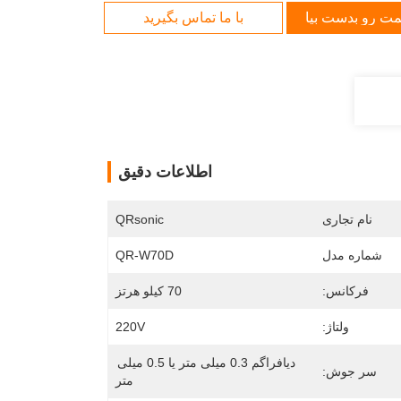
مت رو بدست بیار
با ما تماس بگیرید
اطلاعات دقیق
نام تجاری
QRsonic
شماره مدل
QR-W70D
فرکانس:
70 کیلو هرتز
ولتاژ:
220V
دیافراگم 0.3 میلی متر یا 0.5 میلی 
سر جوش:
متر