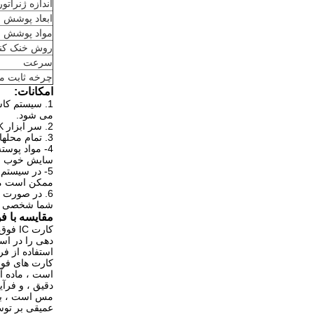
اندازه ژنراتور
ابعاد پوشش
مواد پوشش
روش خنک کنن
سرعت
چرخه ثابت م
امکانات:
می شود.
2. سر ابزار 70K دارای قطر سوراخ 0.m و 0.5 mm برای کاربران با نیازهای مختلف است.
3. تمام محلهای خروجی سوراخ سر و ابزار جوشکاری دور آن گرد شده تا از خرابی سیم جلوگیری شود.
4- مواد پوس
سایش خوب ا
5- در سیستم اولتراسونیک ، مبدل و سر ابزار قبل از ترک کارخانه کاملاً کالیبره می شوند.
ممکن است مب
6. در صورت ن
شما شخصی سا
مقایسه با فن
کارت 
کارت های فوق العاده نازک IC است که با استفا
مس است ، بنابراین ا
عمیقی بر تو