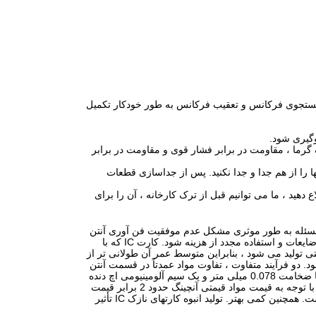
 ژنراتور CNC هوشمند مجهز است که با جستجوی فرکانس و تعقیب فرکانس به طور خودکار تکمیل
ف گرما ، مقاومت در برابر فشار قوی و مقاومت در برابر
ها را از هم جدا و جدا نکنید.
پس از جداسازی قطعات
 دهید ، ما می توانیم قبل از ترک کارخانه ، آن را برای
 این مسئله به طور موثری مشکل عدم موفقیت فن آوری آنتن
دهی را در استفاده از کارت ویزیت فوق العاده نازک حل می کند ، که می تواند باعث کاهش ضایعات و استفاده مجدد از هزینه شود. کارت IC که با
 شود همان کارت IC است که توسط فرایند سنتی تولید می شود ، بنابراین متوسط ​​عمر آن طولانی تر از
دو فرآیند متفاوت ، تفاوت مواد عمدتاً در قسمت آنتن
است ، ماده آنتن مورد استفاده در فرآیند آنتن اچ یک ورق PET (پلی اتیلن ترفتالات ، PET) با ضخامت 0.078 میلی متر و یک سیم آلومینیومی اچ دنده
دقیق ، و فرآیند تعبیه اولتراسوند آنتن برای سیم مسی مینا ، همان عملکرد تولیدی کارت IC ، با توجه به قیمت مواد قیمتی آنچینگ حدود 2 برابر قیمت
تولید انبوه کارتهای نازک IC تأثیر