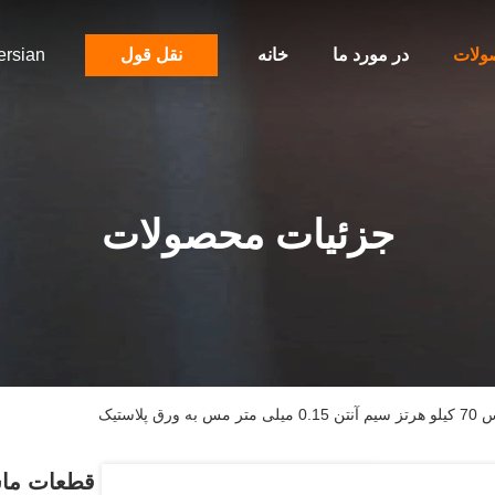
ولات
در مورد ما
خانه
نقل قول
ersian
جزئیات محصولات
استیک