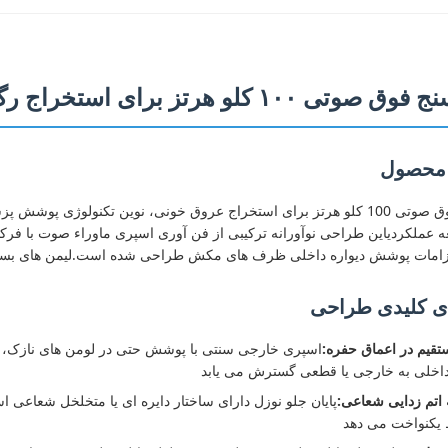
کلو هرتز برای استخراج رگ های خونی تخصص دارد
 محصول
فنجان سُند فوق صوتی 100 کلو هرتز برای استخراج عروق خونی، نوین تکنولوژی
 عملکردیاین طراحی نوآورانه ترکیبی از فن آوری اسپری ماوراء صوت با فر
زامات پوشش دیواره داخلی ظرف های مکش طراحی شده است.لیمن های بسیا
ی کلیدی طراحی
قیم در اعماق حفره:
اسپری خارجی سنتی با پوشش حتی در لومن های نازک، 
اخلی به خارجی یا قطعی گسترش می یابد
پایان جلو نوزل دارای ساختار دایره ای یا متخلخل شعاعی ا
کنواخت می دهد