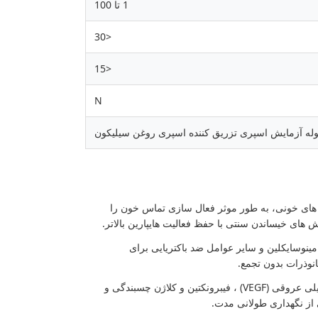
1 تا 100
<30
<15
N
وله آزمایش اسپری تزریق کننده اسپری روغن سیلیکون
 های خونی، به طور موثر فعال سازی تماس خون را
های خیساندن سنتی با حفظ فعالیت هایپارین بالاتر.
نوسایکلین و سایر عوامل ضد باکتریایی برای
مولکول های زیستی فعال مانند فاکتور رشد اندوتیلی عروقی (VEGF) ، فیبرونکتین و کلاژن چسبندگی و
از نگهداری طولانی مدت.