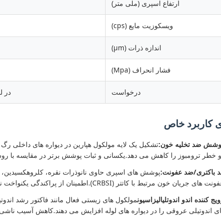
ارتفاع اسپری (ملی متر)
ویسکوزیت مایع (cps)
اندازه ذرات (μm)
فشار انحراف (Mpa)
درخواست
در ل
ی کاربرد خاص
پوشش ضد تخلیه خون:
تشکیل یک لایه مولکول هپارین در دیواره های داخلی رگ
و خطر ترومبوز را کاهش می دهد.یکسانی و ثبات پوشش برتر در مقایسه با روش 
باکتری/ضد عفونت:
پوشش های اسپری حاوی نانوذرات نقره، کلروهکسیدین، می
 خون مرتبط با کاتتر (CRBSI).اطمینان از پراکندگی یکنواخت نانوذرات بدون تجمع.
 کننده اندو اندوتلیالیزاسیون
 اندوتیلی عروقی را در دیواره های لوله افزایش می دهند.کاهش آسیب ناشی 