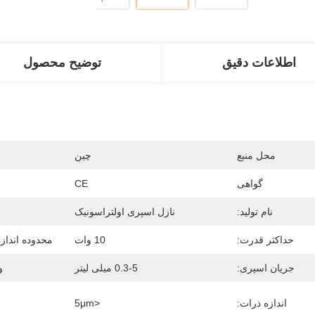
اطلاعات دقیق
توضیح محصول
محل منبع
چین
گواهی
CE
نام تولید:
نازل اسپری اولتراسونیک
حداکثر قدرت:
10 وات
محدوده انداز
جریان اسپری:
0.3-5 میلی لیتر
و
اندازه ذرات:
<5μm