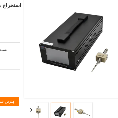
استخراج ر
بسته 
بهترین قی