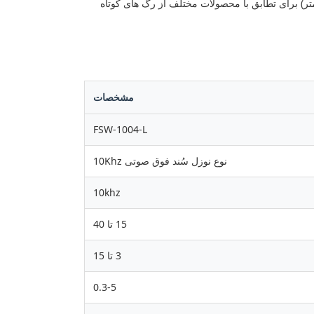
ظیم (1-5 میلی متر) و طول قابل تنظیم (5-30 سانتی متر) برای تطابق با محصولات مختلف از رگ های کوتاه
مشخصات
FSW-1004-L
نوع نوزل سُند فوق صوتی 10Khz
10khz
15 تا 40
3 تا 15
0.3-5