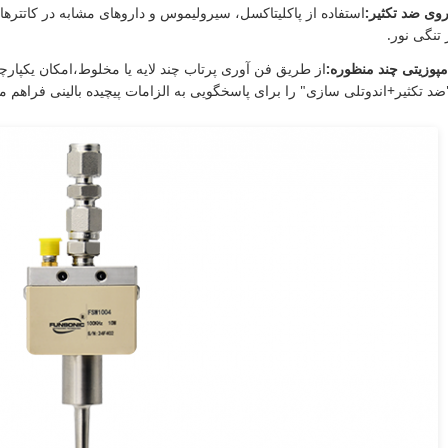
ی ضد تکثیر:
استفاده از پاکلیتاکسل، سیرولیموس و داروهای مشابه در کاتتره
نگی نور.
وزیتی چند منظوره:
از طريق فن آوری پرتاب چند لایه یا مخلوط،امکان یکپار
"ضد تکثیر+اندوتلی سازی" را برای پاسخگویی به الزامات پیچیده بالینی فراهم م