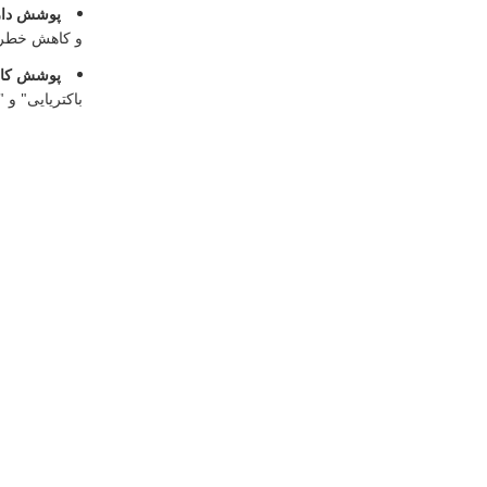
پوشش دارو
و کاهش خطر ت
پوشش کامپ
باکتریایی" و 