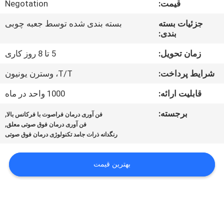
قیمت:
Negotation
کنترل
کیفیت
جزئیات بسته
بسته بندی شده توسط جعبه چوبی
بندی:
با
زمان تحویل:
5 تا 8 روز کاری
ما
شرایط پرداخت:
T/T، وسترن یونیون
تماس
قابلیت ارائه:
1000 واحد در ماه
بگیرید
برجسته:
,
فن آوری درمان فراصوت با فرکانس بالا
,
فن آوری درمان فوق صوتی معلق
رنگدانه ذرات جامد تکنولوژی درمان فوق صوتی
اخبار
بهترین قیمت
موارد
درخواست
قیمت