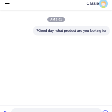
Cassie
20Khz 1200w تجهیزات استخراج فوق صوتی سطح آزمایشی
دستگاه پراکندگی آزمایشگاهی سلول شکن فوق صوتی 40Khz 500w
3:01 AM
ارتعاش رزونانس فوق صوتی برای جمع بندی گرافن
Good day, what product are you looking for?
دسته بندی های محبوب
همه
دستگاه پوشش اسپری 
جوش فلزی 
فوق صوتی
التراسونیک
تجهیزات سونو شیمی 
پوشش فوق صوتی 
فوق صوتی
ایندیوم
ماشینکاری با کمک 
درمان ذوب 
اولتراسونیک
اولتراسونیک
دستگاه جوش پلاستیک 
تجهیزات پردازش 
التراسونیک
فیلتر اولتراسونیک 
（新