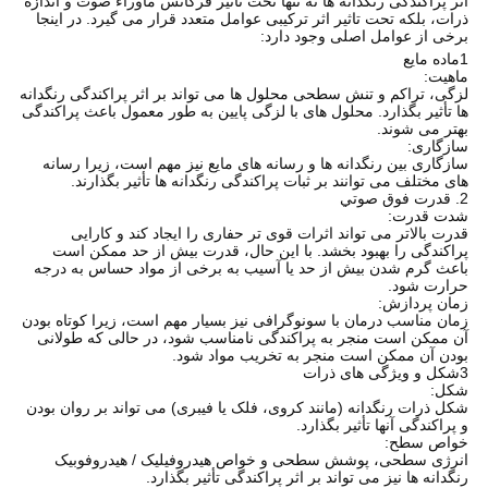
اثر پراکندگی رنگدانه ها نه تنها تحت تاثیر فرکانس ماوراء صوت و اندازه
ذرات، بلکه تحت تاثیر اثر ترکیبی عوامل متعدد قرار می گیرد. در اینجا
برخی از عوامل اصلی وجود دارد:
1ماده مایع
ماهیت:
لزگی، تراکم و تنش سطحی محلول ها می تواند بر اثر پراکندگی رنگدانه
ها تأثیر بگذارد. محلول های با لزگی پایین به طور معمول باعث پراکندگی
بهتر می شوند.
سازگاری:
سازگاری بین رنگدانه ها و رسانه های مایع نیز مهم است، زیرا رسانه
های مختلف می توانند بر ثبات پراکندگی رنگدانه ها تأثیر بگذارند.
2. قدرت فوق صوتي
شدت قدرت:
قدرت بالاتر می تواند اثرات قوی تر حفاری را ایجاد کند و کارایی
پراکندگی را بهبود بخشد. با این حال، قدرت بیش از حد ممکن است
باعث گرم شدن بیش از حد یا آسیب به برخی از مواد حساس به درجه
حرارت شود.
زمان پردازش:
زمان مناسب درمان با سونوگرافی نیز بسیار مهم است، زیرا کوتاه بودن
آن ممکن است منجر به پراکندگی نامناسب شود، در حالی که طولانی
بودن آن ممکن است منجر به تخریب مواد شود.
3شکل و ویژگی های ذرات
شکل:
شکل ذرات رنگدانه (مانند کروی، فلک یا فیبری) می تواند بر روان بودن
و پراکندگی آنها تأثیر بگذارد.
خواص سطح:
انرژی سطحی، پوشش سطحی و خواص هیدروفیلیک / هیدروفوبیک
رنگدانه ها نیز می تواند بر اثر پراکندگی تأثیر بگذارد.