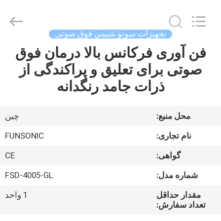
Hangzhou
Qianrong
Automation
Equipment
Co.,Ltd.
تجهیزات سونو شیمی فوق صوتی
All
Rights
Reserved.
فن آوری فرکانس بالا درمان فوق
خانه
صوتی برای تعلیق و پراکندگی از
محصولات
ذرات جامد رنگدانه
درباره
محل منبع:
چین
ما
نام تجاری:
FUNSONIC
گواهی:
CE
بازدید
شماره مدل:
FSD-4005-GL
از
کارخانه
مقدار حداقل
1 واحد
تعداد سفارش: