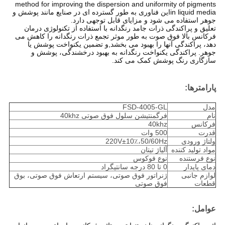
method for improving the dispersion and uniformity of pigments
in liquid mediaاین فناوری به طور گسترده ای در صنایع مانند پوشش و
جوهر استفاده می شود و مزایای قابل توجهی دارد.
تعلیق و پراکندگی ذرات جامد رنگدانه با استفاده از تکنولوژی درمان
فرکانس بالا فوق صوت به طور موثر تجمع ذرات رنگدانه را کاهش می
دهد، پراکندگی آنها را بهبود می بخشد,و تضمین یکنواخت پوشش یا
جوهر. پراکندگی یکنواخت رنگدانه به بهبود درخشندگی، پوشش و
سازگاری رنگ پوشش کمک می کند.
پارامترها:
مدل
FSD-4005-GL
نام
فرگمنتیشن سلول فوق صوتی 40khz
فرکانس
40khz
قدرت
500 وات
ولتاژ ورودی
220V±10٪،50/60Hz
مواد تولید کننده
آلیاژ تیتان
نوع فرستنده
نوع فوکوس
دمای پایدار
0 تا 80 درجه سانتیگراد
لوازم جانبی
ژنراتور فوق صوتی، سیستم ارتعاش فوق صوتی، بوق
قطعات
فوق صوتی
عوامل
: