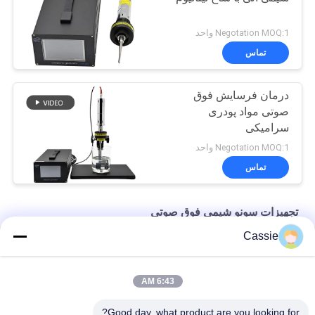
Negotation MOQ:1 واحد
تماس
درمان فرسایش فوق
صوتی مواد پودری
سرامیکی
Negotation MOQ:1 واحد
تماس
تجهیزات سونو شیمی فوق صوتی
Cassie
20Khz 1200w تجهیزات استخراج فوق صوتی سطح آزمایشی
دستگاه پراکندگی آزمایشگاهی سلول شکن فوق صوتی 40Khz 500w
6:43 AM
ارتعاش رزونانس فوق صوتی برای جمع بندی گرافن
Good day, what product are you looking for?