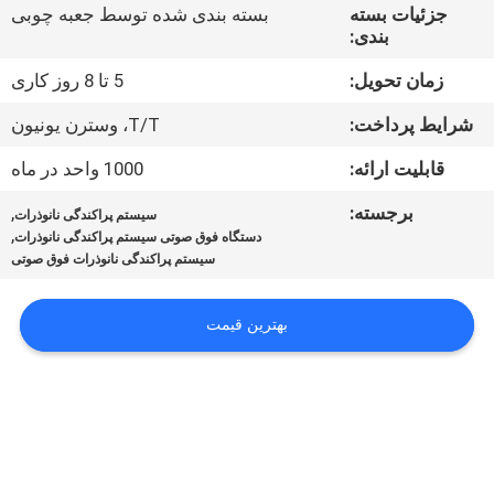
کنترل
جزئیات بسته
بسته بندی شده توسط جعبه چوبی
بندی:
کیفیت
زمان تحویل:
5 تا 8 روز کاری
با
شرایط پرداخت:
T/T، وسترن یونیون
ما
قابلیت ارائه:
1000 واحد در ماه
تماس
برجسته:
,
سیستم پراکندگی نانوذرات
بگیرید
,
دستگاه فوق صوتی سیستم پراکندگی نانوذرات
سیستم پراکندگی نانوذرات فوق صوتی
اخبار
بهترین قیمت
موارد
درخواست
قیمت