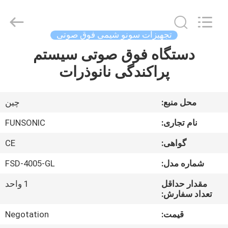
Hangzhou
Qianrong
Automation
Equipment
Co.,Ltd.
تجهیزات سونو شیمی فوق صوتی
All
Rights
Reserved.
دستگاه فوق صوتی سیستم
خانه
پراکندگی نانوذرات
محصولات
محل منبع:
چین
درباره
نام تجاری:
FUNSONIC
ما
گواهی:
CE
شماره مدل:
FSD-4005-GL
بازدید
از
مقدار حداقل
1 واحد
تعداد سفارش:
کارخانه
قیمت:
Negotation