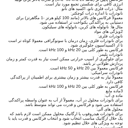
انرژی کافی برای شکستن تجمع مورد نیاز است.
مثال: ذرات فلزی نانو، اکسید های نانو.
نانوذرات با اندازه ذرات کوچکتر:
معمولاً فرکانس های بالاتر (مانند 100 کیلو هرتز -1 مگاهرتز) برای
دستیابی به پراکندگی یکنواخت تر استفاده می شود.
مثال ها: نانولوله های کربن، نانولوله های سیلیکون.
2ویژگی های مواد
نانوذرات فلزی:
برای نانوذرات فلزی، زمان درمان با سونوگرافی معمولا کوتاه تر است
تا از اکسیداسیون جلوگیری شود.
فرکانس به طور کلی بین 20 kHz و 100 kHz است.
نانوذرات پلیمر:
برای جلوگیری از آسیب حرارتی ممکن است نیاز به قدرت کمتر و زمان
پردازش طولانی تر باشد.
فرکانس معمولا بین 20 kHz و 50 kHz است.
نانوذرات سرامیکی:
معمولاً نیاز به قدرت بیشتر و زمان بیشتری برای اطمینان از پراکندگی
کافی دارد.
فرکانس به طور کلی بین 20 kHz و 100 kHz است.
3ماده مایع
ماده ی آب:
برای نانوذرات محلول در آب، معمولاً از آب به عنوان واسطه پراکندگی
استفاده می شود و فرکانس و قدرت می تواند متوسط باشد.
محلول های آلی:
برای نانوذرات هیدروفوب یا ارگانیک محلول ممکن است لازم باشد که
یک حلال ارگانیک مناسب انتخاب شود.و انتخاب فرکانس و قدرت باید با
توجه به ویژگی های حلال تنظیم شود.
4حساسیت به دما