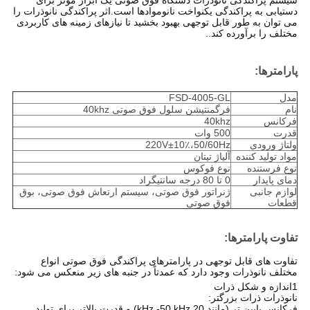
سیستم پراکندگی نانوذرات دستگاه فوق صوتی یک ابزار موثر برای
دستیابی به پراکندگی یکنواخت نانوموادها است.اثر پراکندگی نانوذرات را
می توان به طور قابل توجهی بهبود بخشید تا نیازهای زمینه های کاربردی
مختلف را برآورده کند..
پارامترها:
مدل
FSD-4005-GL
نام
فرگمنتیشن سلول فوق صوتی 40khz
فرکانس
40khz
قدرت
500 وات
ولتاژ ورودی
220V±10٪،50/60Hz
مواد تولید کننده
آلیاژ تیتان
نوع فرستنده
نوع فوکوس
دمای پایدار
0 تا 80 درجه سانتیگراد
لوازم جانبی
ژنراتور فوق صوتی، سیستم ارتعاش فوق صوتی، بوق
قطعات
فوق صوتی
تفاوت پارامترها
:
تفاوت های قابل توجهی در پارامترهای پراکندگی فوق صوتی انواع
مختلف نانوذرات وجود دارد که عمدتاً در جنبه های زیر منعکس می شود:
1اندازه و شکل ذرات
نانوذرات ذرات بزرگتر:
فرکانس پایین تر (مانند 20 kHz -50 kHz) و قدرت بالاتر برای تولید