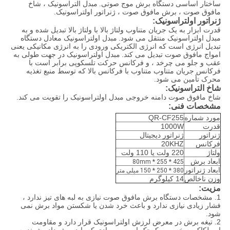
ساختار اساسی دستگاه برش موج صوتی.
مبدل التراسونیک ، شاخ
مافوق صوت ، برش مافوق صوت ، ژنراتور اولتراسونیک.
ژنراتور اولتراسونیک:
قدرت ابزار به یک جریان متناوب ولتاژ بالا با ولتاژ بالا تبدیل شده و به
مبدل اولتراسونیک منتقل می شود.
مبدل اولتراسونیک معادل دستگاه
تبدیل انرژی است که انرژی الکتریکی ورودی را به انرژی مکانیکی یعنی
امواج مافوق صوت تبدیل می کند.
مبدل اولتراسونیک در جهت طولی به
عقب و جلو می چرخد ​​، و فرکانس حرکت تلسکوپی برابر است با
فرکانس جریان متناوب متناوب با فرکانس بالا که توسط منبع تغذیه
محرک تأمین می شود.
شاخ التراسونیک:
شاخ مافوق صوت دامنه خروجی مبدل اولتراسونیک را تقویت می کند.
مشخصات فنی:
مورد شماره
QR-CF255
قدرت
1000W
ژنراتور
ژنراتور دیجیتال
فرکانس
20KHZ
ولتاژ
220 ولت یا 110 ولت
ابعاد برش
425 * 255 * 80mm
ابعاد ژنراتور
380 * 250 * 150 میلی متر
وزن ناخالص
14 کیلوگرم
مزیت:
1. مشخصات دستگاه برش مافوق صوت نیازی به لبه های تیز ندارد ،
فشار زیادی نیازی ندارد و باعث خرد شدن یا شکستن مواد برش نمی
شود.
2. تیغه برش در معرض لرزش اولتراسونیک قرار دارد و مقاومت