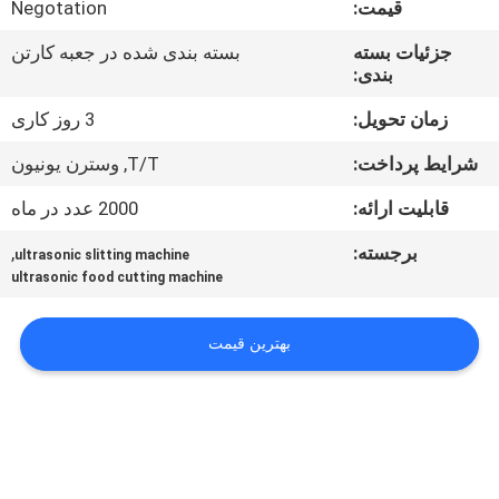
قیمت:
Negotation
کنترل
کیفیت
جزئیات بسته
بسته بندی شده در جعبه کارتن
بندی:
با
زمان تحویل:
3 روز کاری
ما
شرایط پرداخت:
T/T, وسترن یونیون
تماس
قابلیت ارائه:
2000 عدد در ماه
بگیرید
برجسته:
,
ultrasonic slitting machine
ultrasonic food cutting machine
اخبار
بهترین قیمت
موارد
درخواست
قیمت