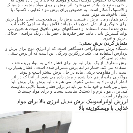
اصطکاک به خصوص کوچک است و موادی که باید برش داده شوند به
راحتی به تیغ چسبانده نمی شود.
اثر برش بر روی مواد منجمد ، چسبناک
و الاستیک آشکار است.
به خصوص برای برش مواد غذایی ، لاستیک یا
اشیاء ناخوشایند موثر است.
3. در همان زمان برش ، قسمت برش دارای همجوشی است.
محل برش
برای جلوگیری از شل شدن بافت (مانند فلاش مواد نساجی) کاملاً آب
بندی شده است.
استفاده از دستگاههای برش مافوق صوت همچنین می
تواند گسترش یابد ، مانند حفر حفره ها ، حفر بیل ، رنگ قراضه ، حکاکی
، برش و غیره.
متمایز کردن برش سنتی:
دستگاه برش سونوگرافی دستگاهی است که از انرژی موج برای برش و
پردازش استفاده می کند.
بزرگترین ویژگی این است که از برش سنتی
استفاده نمی کند.
برش متعارف از یک ابزار لبه تیز برای فشار دادن به مواد بریده شده
استفاده می کند.
فشار در لبه برش متمرکز شده است ، فشار بسیار زیاد
است ، از مقاومت برشی ماده در حال برش بیشتر است و پیوند
مولکولی ماده از هم جدا شده و برش داده می شود.
از آنجا که در اثر
فشار قوی مواد به سختی کشیده می شوند ، لبه برش ابزار برش باید
بسیار تیز باشد و خود ماده نیز باید در برابر فشار نسبتاً بالایی مقاومت
کند.
برای مواد نرم و الاستیک مناسب نیست و برای مواد چسبناک
دشوارتر است.
لرزش اولتراسونیک برش تبدیل انرژی بالا برای مواد
غذایی با ویسکوزیته بالا