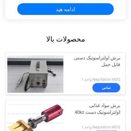
ادامه هید
محصولات بالا
برش اولتراسونیک دستی
قابل حمل
Negotation MOQ:واحد 1
تماس
برش مواد غذایی
اولتراسونیک دست 40kz
Negotation MOQ:واحد 1