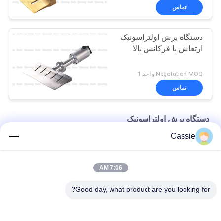
تماس
دستگاه برش اولتراسونیک
ارتعاش با فرکانس بالا
Negotation MOQ:واحد 1
تماس
دستگاه برش اولتراسونیک
Cassie
چاقوی برش تیغه جایگزین از مواد ترکیبی 30Khz
40Khz Ultrasonic 82.5mm Cutter برای برش لاستیک
7:06 AM
ارتعاش فرکانس بالا فوق صوتی 20Khz برش کم دمای لاستیک
Good day, what product are you looking for?
دسته بندی های محبوب
همه