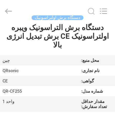
Hangzhou
Qianrong
Automation
Equipment
Co.,Ltd.
دستگاه برش اولتراسونیک
All
Rights
Reserved.
دستگاه برش التراسونیک ویبره
خانه
اولتراسونیک CE برش تبدیل انرژی
محصولات
بالا
درباره
محل منبع:
چين
ما
نام تجاری:
QRsonic
گواهی:
CE
بازدید
شماره مدل:
QR-CF255
از
کارخانه
مقدار حداقل
واحد 1
تعداد سفارش: