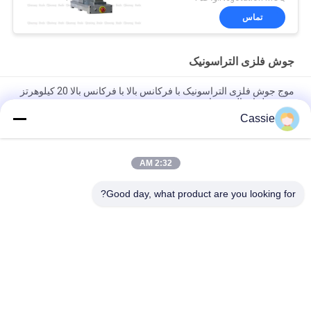
تماس
جوش فلزی التراسونیک
موج جوش فلزی التراسونیک با فرکانس بالا با فرکانس بالا 20 کیلوهرتز
به مفصل انتقال می یابد
Cassie
لوله آب 3000W خاتمه دستگاه آب بندی اولتراسونیک برای لوله مس 12
میلی متر
2:32 AM
دیا 12mm لوله مس آلتراسونیک مهر و بستن و برش ماشین فرکانس
بالا
Good day, what product are you looking for?
دسته بندی های محبوب
همه
دستگاه پوشش اسپری 
جوش فلزی 
فوق صوتی
التراسونیک
تجهیزات سونو شیمی 
پوشش فوق صوتی 