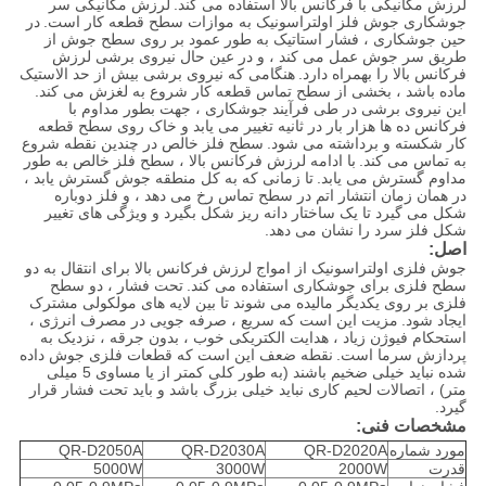
لرزش مکانیکی با فرکانس بالا استفاده می کند.
لرزش مکانیکی سر
جوشکاری جوش فلز اولتراسونیک به موازات سطح قطعه کار است.
در
حین جوشکاری ، فشار استاتیک به طور عمود بر روی سطح جوش از
طریق سر جوش عمل می کند ، و در عین حال نیروی برشی لرزش
فرکانس بالا را بهمراه دارد.
هنگامی که نیروی برشی بیش از حد الاستیک
ماده باشد ، بخشی از سطح تماس قطعه کار شروع به لغزش می کند.
این نیروی برشی در طی فرآیند جوشکاری ، جهت بطور مداوم با
فرکانس ده ها هزار بار در ثانیه تغییر می یابد و خاک روی سطح قطعه
کار شکسته و برداشته می شود.
سطح فلز خالص در چندین نقطه شروع
به تماس می کند.
با ادامه لرزش فرکانس بالا ، سطح فلز خالص به طور
مداوم گسترش می یابد.
تا زمانی که به کل منطقه جوش گسترش یابد ،
در همان زمان انتشار اتم در سطح تماس رخ می دهد ، و فلز دوباره
شکل می گیرد تا یک ساختار دانه ریز شکل بگیرد و ویژگی های تغییر
شکل فلز سرد را نشان می دهد.
اصل:
جوش فلزی اولتراسونیک از امواج لرزش فرکانس بالا برای انتقال به دو
سطح فلزی برای جوشکاری استفاده می کند.
تحت فشار ، دو سطح
فلزی بر روی یکدیگر مالیده می شوند تا بین لایه های مولکولی مشترک
ایجاد شود.
مزیت این است که سریع ، صرفه جویی در مصرف انرژی ،
استحکام فیوژن زیاد ، هدایت الکتریکی خوب ، بدون جرقه ، نزدیک به
پردازش سرما است.
نقطه ضعف این است که قطعات فلزی جوش داده
شده نباید خیلی ضخیم باشند (به طور کلی کمتر از یا مساوی 5 میلی
متر) ، اتصالات لحیم کاری نباید خیلی بزرگ باشد و باید تحت فشار قرار
گیرد.
مشخصات فنی:
مورد شماره
QR-D2020A
QR-D2030A
QR-D2050A
قدرت
2000W
3000W
5000W