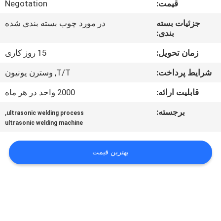
قیمت:
Negotation
کنترل
کیفیت
جزئیات بسته
در مورد چوب بسته بندی شده
بندی:
با
زمان تحویل:
15 روز کاری
ما
شرایط پرداخت:
T/T, وسترن یونیون
تماس
قابلیت ارائه:
2000 واحد در هر ماه
بگیرید
برجسته:
,
ultrasonic welding process
ultrasonic welding machine
اخبار
بهترین قیمت
موارد
درخواست
قیمت