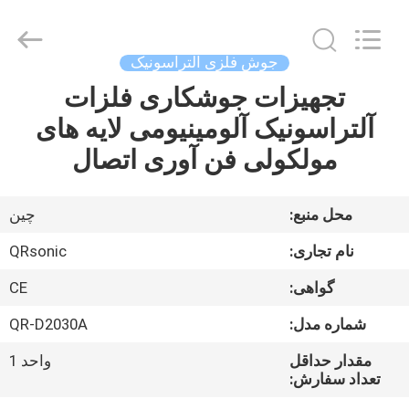
Hangzhou
Qianrong
Automation
Equipment
Co.,Ltd.
جوش فلزی التراسونیک
All
Rights
Reserved.
تجهیزات جوشکاری فلزات
خانه
آلتراسونیک آلومینیومی لایه های
محصولات
مولکولی فن آوری اتصال
درباره
محل منبع:
چين
ما
نام تجاری:
QRsonic
گواهی:
CE
بازدید
شماره مدل:
QR-D2030A
از
کارخانه
مقدار حداقل
واحد 1
تعداد سفارش: