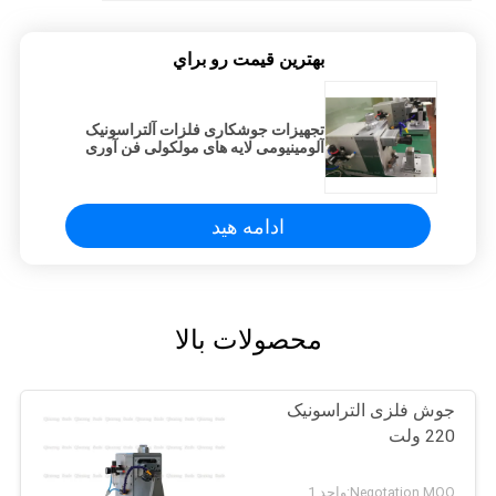
بهترين قيمت رو براي
تجهیزات جوشکاری فلزات آلتراسونیک
آلومینیومی لایه های مولکولی فن آوری
اتصال
ادامه هید
محصولات بالا
جوش فلزی التراسونیک
220 ولت
Negotation MOQ:واحد 1