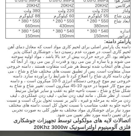
فشار هوا
0.05-0.9MPa
0.05-0.9MPa
0.05-0.9MPa
فرکانس
20KHZ
20KHZ
20KHZ
ولتاژ
220 ولت
220 ولت
380 ولت
وزن شاخ
55 کیلوگرم
60 کیلوگرم
88 کیلوگرم
ابعاد شاخ
550 * 280 *
550 * 280 *
550 * 380 *
660mm
430mm
380mm
اندازه
540 * 380 *
540 * 380 *
540 * 380 *
ژنراتور
150mm
150mm
150mm
پارامتر دامنه:
دامنه یک پارامتر اصلی برای لحیم کاری مواد است که معادل دمای آهن
لحیم کاری است.
در صورت عدم رسیدن دما ، جوشکاری امکان پذیر
نخواهد بود.
اگر درجه حرارت بیش از حد بالا باشد ، مواد اولیه سوخته
می شوند و یا سازه از بین می رود و قدرت از بین می رود.
از آنجا که
مبدل های انتخاب شده توسط هر شرکت متفاوت هستند ، دامنه خروجی
مبدل متفاوت است.
پس از تطبیق نسبت های مختلف شاخ و شاخ ، می
توان دامنه کاری شاخ را اصلاح کرد تا شرایط را برآورده سازد.
دامنه
خروجی نیم موج خروجی دستگاه انرژی 5-10 میکرون است ، و دامنه
نیم موج کار عموماً در حدود 10-45 میکرون است.
تغییر شاخ و شاخ به
شکل شاخ و شاخ ، نسبت ناحیه جلو به عقب و سایر عوامل مرتبط
است.
از نظر شکل ، مانند لیف زدن نمایی ، لیف زدن عملکردی ، لیف
زدن مرحله به مرحله و غیره ، تأثیر بر نسبت تحول بزرگ است و نسبت
ناحیه جلو به عقب متناسب با نسبت تحول کل است.
دامنه های مختلف
مورد نیاز برای جوشکاری مواد مختلف به طور کلی به صورت تجربی
برای تعیین دامنه مورد نظر تعیین می شود.
اتصالات لایه های مولکولی توسط تجهیزات جوشکاری
فلزی آلومینیوم اولتراسونیک 20Khz 3000w