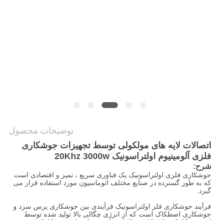
نقشه
سایت
سیاست
حفظ
حریم
خصوصی
توضیحات محصول
اتصالات لایه های مولکولی توسط تجهیزات جوشکاری
فلزی آلومینیوم اولتراسونیک 20Khz 3000w
شرح:
جوشکاری فلزی اولتراسونیک یک فناوری سریع ، تمیز و اقتصادی است
که به طور گسترده در صنایع مختلف اتوماسیون مورد استفاده قرار می
گیرد.
فرآیند جوشکاری فلز اولتراسونیک فرآیندی بین جوشکاری پرس سرد و
جوشکاری اصطکاک است که از انرژی چگالی بالا تولید شده توسط