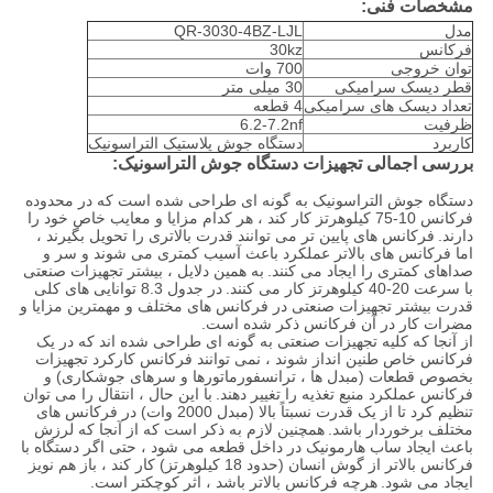
مشخصات فنی:
مدل
QR-3030-4BZ-LJL
فرکانس
30kz
توان خروجی
700 وات
قطر دیسک سرامیکی
30 میلی متر
تعداد دیسک های سرامیکی
4 قطعه
ظرفیت
6.2-7.2nf
کاربرد
دستگاه جوش پلاستیک التراسونیک
بررسی اجمالی تجهیزات دستگاه جوش التراسونیک:
دستگاه جوش التراسونیک به گونه ای طراحی شده است که در محدوده
فرکانس 10-75 کیلوهرتز کار کند ، هر کدام مزایا و معایب خاص خود را
دارند.
فرکانس های پایین تر می توانند قدرت بالاتری را تحویل بگیرند ،
اما فرکانس های بالاتر عملکرد باعث آسیب کمتری می شوند و سر و
صداهای کمتری را ایجاد می کنند.
به همین دلایل ، بیشتر تجهیزات صنعتی
با سرعت 20-40 کیلوهرتز کار می کنند.
در جدول 8.3 توانایی های کلی
قدرت بیشتر تجهیزات صنعتی در فرکانس های مختلف و مهمترین مزایا و
مضرات کار در آن فرکانس ذکر شده است.
از آنجا که کلیه تجهیزات صنعتی به گونه ای طراحی شده اند که در یک
فرکانس خاص طنین انداز شوند ، نمی توانند فرکانس کارکرد تجهیزات
بخصوص قطعات (مبدل ها ، ترانسفورماتورها و سرهای جوشکاری) و
فرکانس عملکرد منبع تغذیه را تغییر دهند.
با این حال ، انتقال را می توان
تنظیم کرد تا از یک قدرت نسبتاً بالا (مبدل 2000 وات) در فرکانس های
مختلف برخوردار باشد.
همچنین لازم به ذکر است که از آنجا که لرزش
باعث ایجاد ساب هارمونیک در داخل قطعه می شود ، حتی اگر دستگاه با
فرکانس بالاتر از گوش انسان (حدود 18 کیلوهرتز) کار کند ، باز هم نویز
ایجاد می شود.
هرچه فرکانس بالاتر باشد ، اثر کوچکتر است.