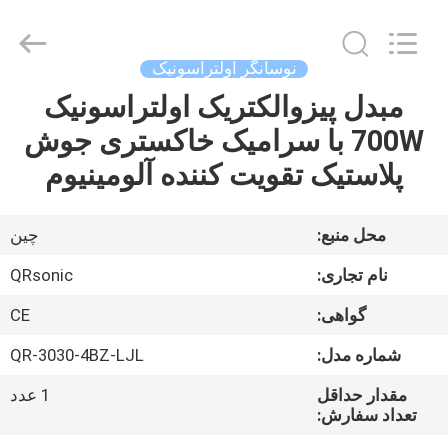
Hangzhou
Qianrong
Automation
Equipment
Co.,Ltd.
نوسانگر اولتراسونیک
All
Rights
Reserved.
مبدل پیزوالکتریک اولتراسونیک
خانه
700W با سرامیک خاکستری جوش
محصولات
پلاستیک تقویت کننده آلومینیوم
درباره
محل منبع:
چين
ما
نام تجاری:
QRsonic
گواهی:
CE
بازدید
شماره مدل:
QR-3030-4BZ-LJL
از
کارخانه
مقدار حداقل
1 عدد
تعداد سفارش: