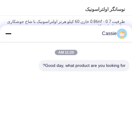
نوسانگر اولتراسونیک
ظرفیت 0.7 - 0.86nf خازن 60 کیلو هرتز اولتراسونیک با شاخ جوشکاری
برای جاسازی کارت
Cassie
تهیه تجهیزات اولتراسونیک لازم جهت ماسک با آب بندی مبدل سرامیکی
20 کیلوهرتز
11:20 AM
قطعات یدکی قدرت بالای 15 کیلو هرتز Ultrasonic Transducer
2600w برای خط ماشین ماسک N95
Good day, what product are you looking for?
دسته بندی های محبوب
همه
دستگاه پوشش اسپری 
جوش فلزی 
فوق صوتی
التراسونیک
تجهیزات سونو شیمی 
پوشش فوق صوتی 
فوق صوتی
ایندیوم
ماشینکاری با کمک 
درمان ذوب 