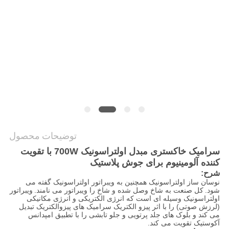
نقشه
سایت
سیاست
حفظ
حریم
خصوصی
توضیحات محصول
سرامیک خاکستری مبدل اولتراسونیک 700W با تقویت
کننده آلومینیوم برای جوش پلاستیک
شرح:
نوسان ساز اولتراسونیک همچنین به ویبراتور اولتراسونیک گفته می
شود.
کل صنعت به شاخ وصل شده و شاخ را ویبراتور می نامند.
ویبراتور
اولتراسونیک وسیله ای است که انرژی الکتریکی و انرژی مکانیکی
(لرزش صوتی) را با اثر پیزو الکتریک سرامیک های پیزوالکتریک تبدیل
می کند و بلوک های جلد پرتویی و جلو تابشی را با تطبیق امپدانس
آکوستیک تقویت می کند.