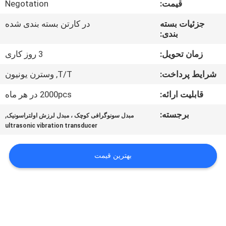
قیمت:
Negotation
کنترل
کیفیت
جزئیات بسته
در کارتن بسته بندی شده
بندی:
با
زمان تحویل:
3 روز کاری
ما
شرایط پرداخت:
T/T, وسترن یونیون
تماس
قابلیت ارائه:
2000pcs در هر ماه
بگیرید
برجسته:
,
مبدل سونوگرافی کوچک ، مبدل لرزش اولتراسونیک
ultrasonic vibration transducer
اخبار
بهترین قیمت
موارد
درخواست
قیمت