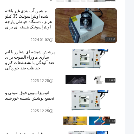
ماشین آب بندی غیر بافته
شده اولتراسونیک 35 کیلو
هرتز ، دستگاه خیاطی پارچه
اولتراسونیک هسته ای برای
پارچه های غیر بافته
چرخ خیاطی اولتراسونیک
00:19
2024-01-02
پوشش شیشه ای شناور با اتم
سازی ماوراء الصوت برای
ضد آلودگی با تشعشعات کم و
حفاظت ضد خوردگی
دستگاه پوشش اسپری فوق صوتی
03:48
2025-12-25
اتوميزاسيون فوق صوتي و
تجميع پوشش شيشه خورشيد
دستگاه پوشش اسپری فوق صوتی
2025-12-25
00:39
فناوری پوشش اسپری