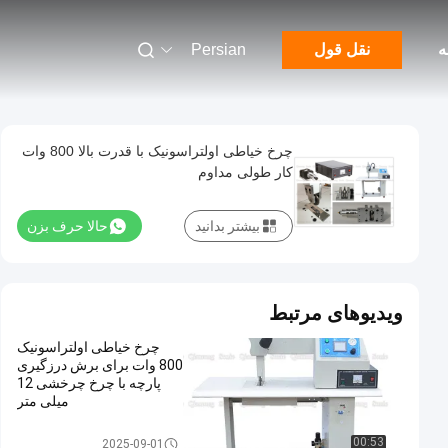
ه
نقل قول
Persian
چرخ خیاطی اولتراسونیک با قدرت بالا 800 وات
کار طولی مداوم
بیشتر بدانید
حالا حرف بزن
ویدیوهای مرتبط
چرخ خیاطی اولتراسونیک
800 وات برای برش درزگیری
پارچه با چرخ چرخشی 12
میلی متر
چرخ خیاطی اولتراسونیک
00:53
2025-09-01